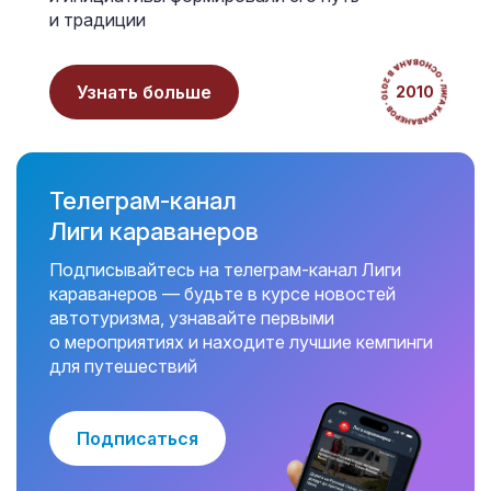
и традиции
Узнать больше
2010
Телеграм-канал
Лиги караванеров
Подписывайтесь на телеграм-канал Лиги
караванеров — будьте в курсе новостей
автотуризма, узнавайте первыми
о мероприятиях и находите лучшие кемпинги
для путешествий
Подписаться