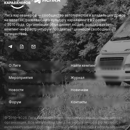
×
Лига караванеров — сообщество автотуристов и владельцев домов
на колесах, развивающее культуру караванинга в России
с 2010 года. Организация объединяет людей, поддерживает
кемпинг-инфраструктуру и продвигает ценности свободных
путешествий.
О Лиге
Найти кемпинг
Мероприятия
Журнал
Новости
Новичкам
Форум
Контакты
© 2010–2026 Лига караванеров — некоммерческая общественная
организация. Все материалы сайта лигакараванеров.рф являются
интеллектуальной собственностью и допускаются к использованию