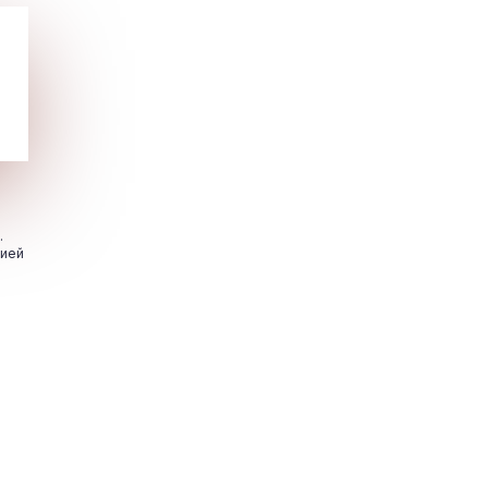
.
цией