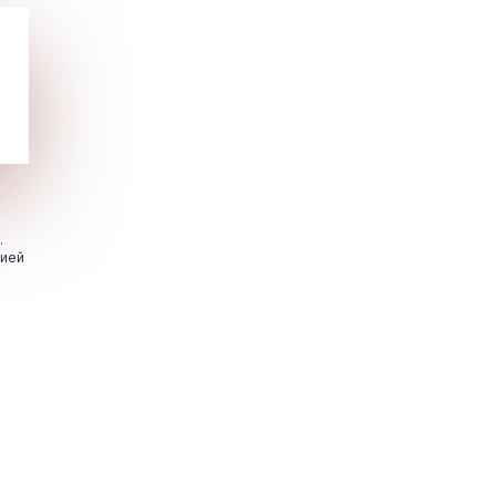
.
цией