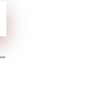
.
цией