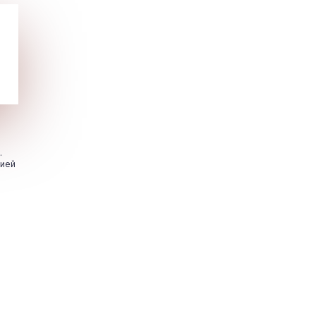
.
цией