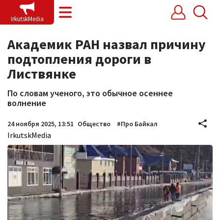
IrkutskMedia
IrkutskMedia.ru
Академик РАН назвал причину
Новости
подтопления дороги в
В России
Листвянке
Проекты
По словам ученого, это обычное осеннее
волнение
Иркутск
24 ноября 2025, 13:51
Общество
#Про Байкал
Игры
IrkutskMedia
Опросы
Прямые эфиры
Карточки
Трансляции