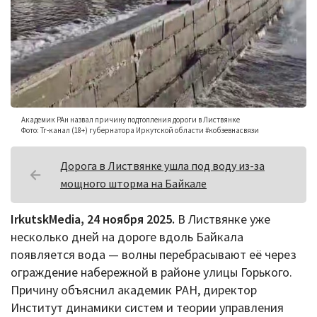
Фотоконкурсы
Конференции
PrimaMedia
+18°C
Яндекс.Погода
Академик РАн назвал причину подтопления дороги в Листвянке
Фото: Тг-канал (18+) губернатора Иркутской области #кобзевнасвязи
€ 94.84
$ 82.17
Дорога в Листвянке ушла под воду из-за
мощного шторма на Байкале
IrkutskMedia, 24 ноября 2025.
В Листвянке уже
несколько дней на дороге вдоль Байкала
появляется вода — волны перебрасывают её через
ограждение набережной в районе улицы Горького.
Причину объяснил академик РАН, директор
Институт динамики систем и теории управления