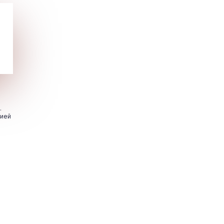
.
цией