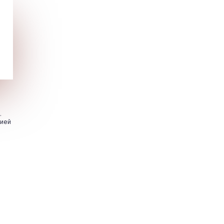
.
цией