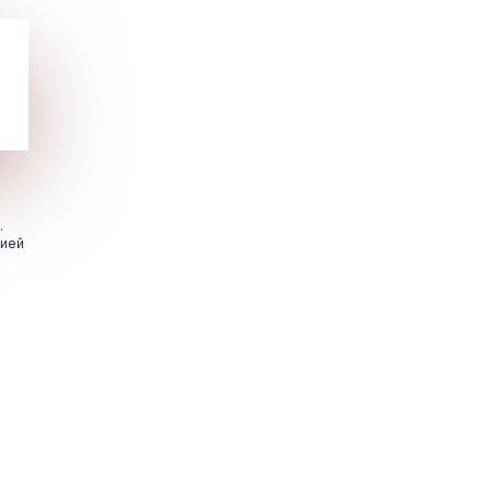
.
цией