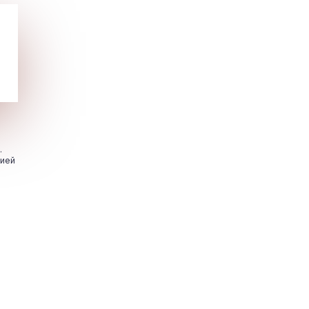
.
цией