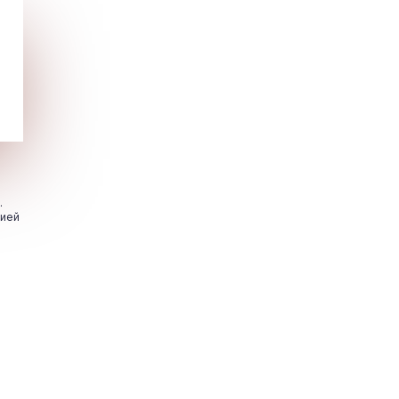
.
цией