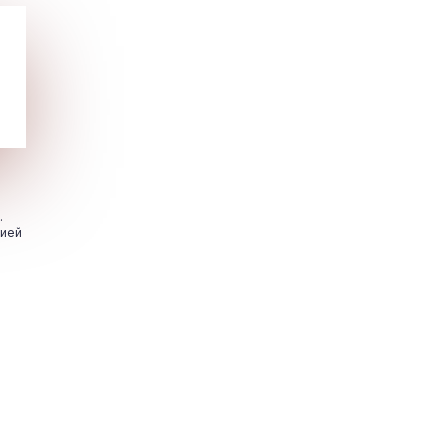
.
цией