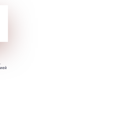
.
цией