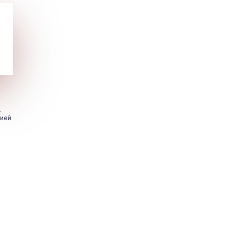
.
цией