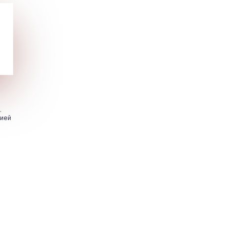
.
цией