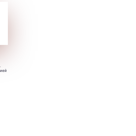
.
цией