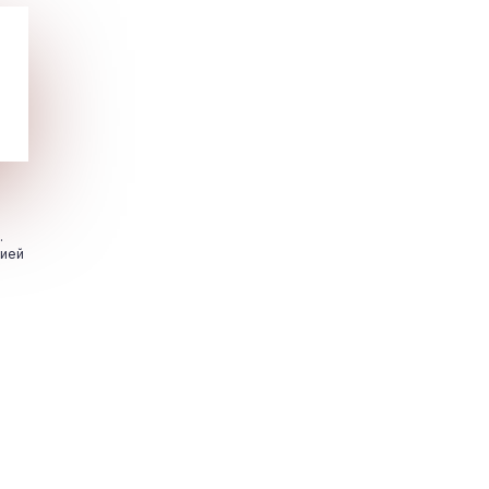
.
цией