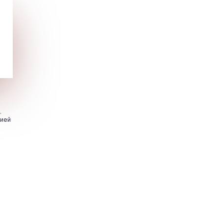
.
цией