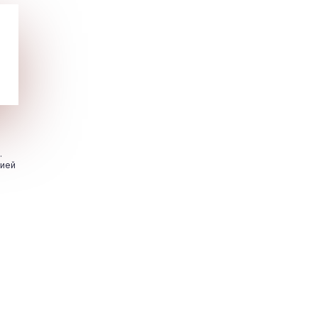
.
цией