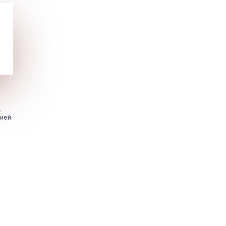
.
цией