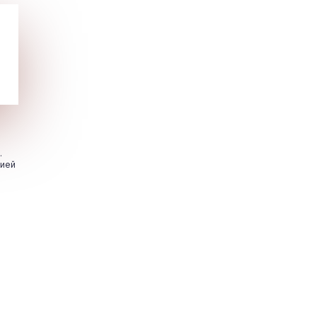
.
цией