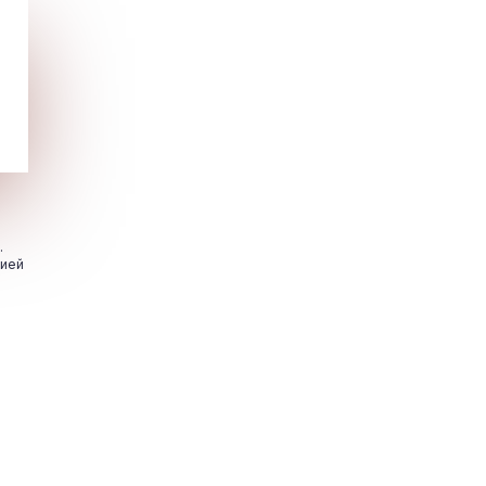
.
цией