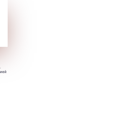
.
цией