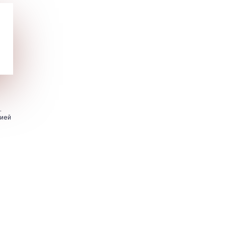
.
цией