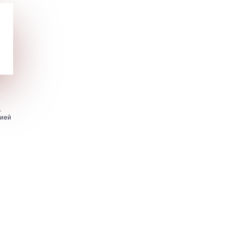
.
цией