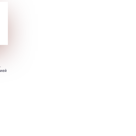
.
цией