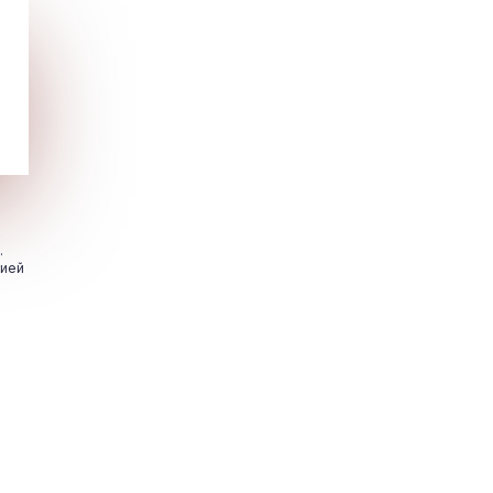
.
цией