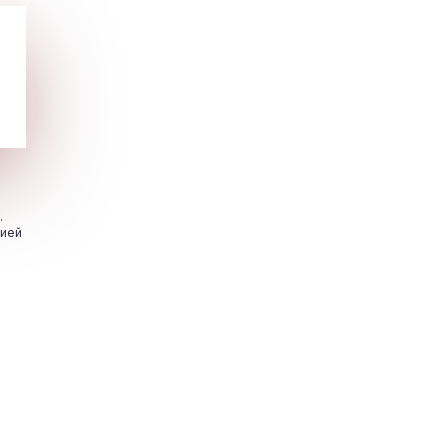
.
цией