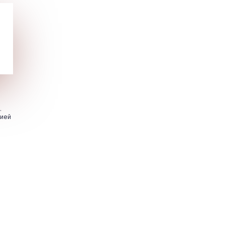
.
цией