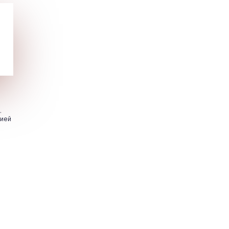
.
цией