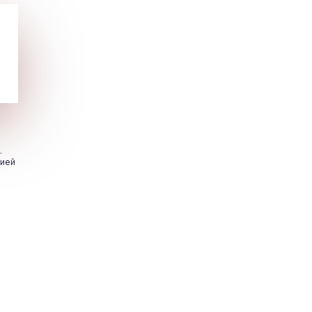
.
цией