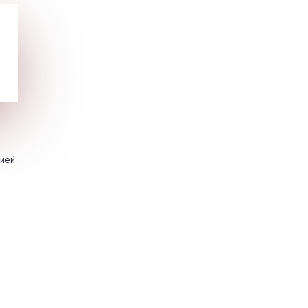
.
цией