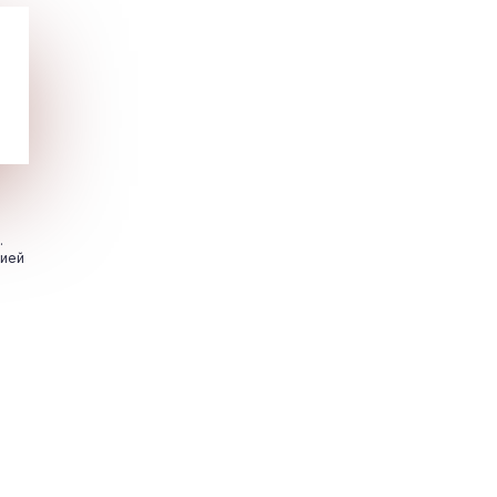
.
цией