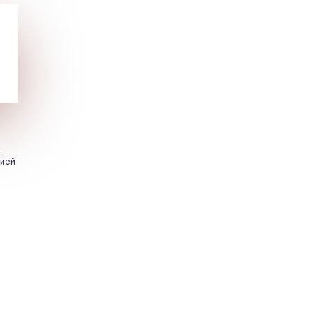
.
цией