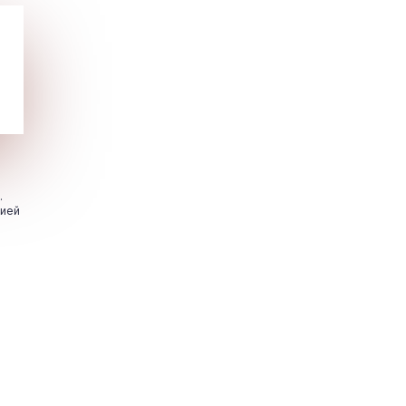
.
цией