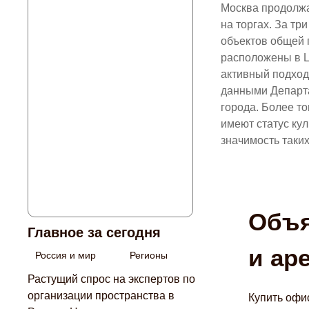
Москва продолжа
на торгах. За тр
объектов общей п
расположены в Ц
активный подход
данными Департа
города. Более то
имеют статус кул
значимость таки
Объя
Главное за сегодня
и ар
Россия и мир
Регионы
Растущий спрос на экспертов по
организации пространства в
Купить офи