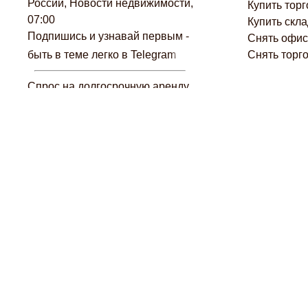
России, Новости недвижимости,
Купить тор
07:00
Купить скла
Подпишись и узнавай первым -
Снять офис
быть в теме легко в Telegram
Снять торг
Спрос на долгосрочную аренду
Помо
жилья: трёхлетний максимум,
Новости недвижимости, 05 авг,
23:00
Квартиры в новостройках
подорожают из-за бензина?,
Кроме того, вос
Новости недвижимости, 05 авг,
для инвесторов,
19:00
аукционе стало 
Еженедельный дайджест
предприятий в т
Недвижимая среда: итоги недели
свидетельствует
05.08.2026 – главные новости
Москве продолжа
рынка недвижимости, Новости
недвижимости, 05 авг, 17:00
Читайте также:
Заёмщики и краткосрочная
Рост цен на арен