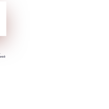
.
цией