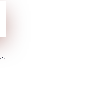
.
цией