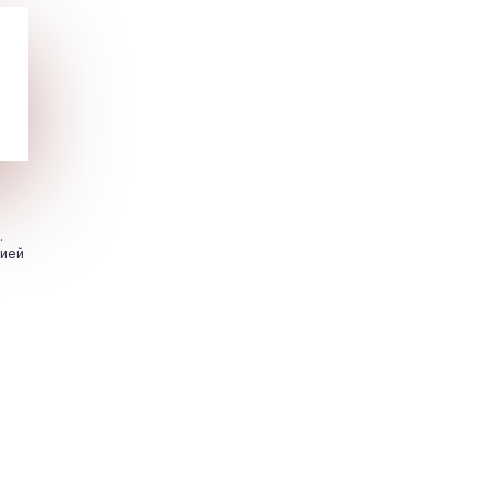
.
цией