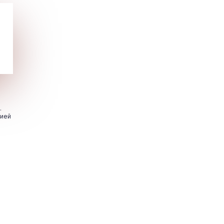
.
цией