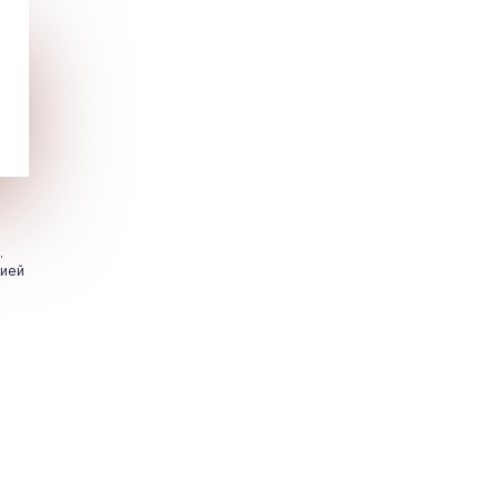
.
цией