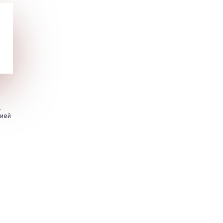
.
цией