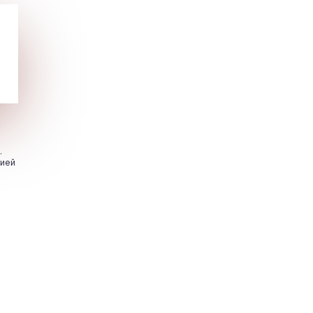
.
цией