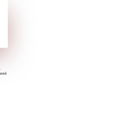
.
цией