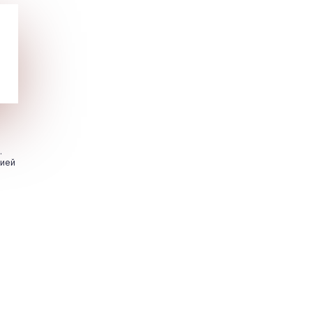
.
цией