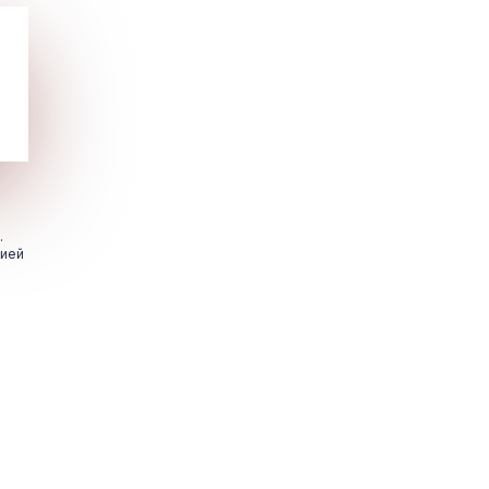
.
цией