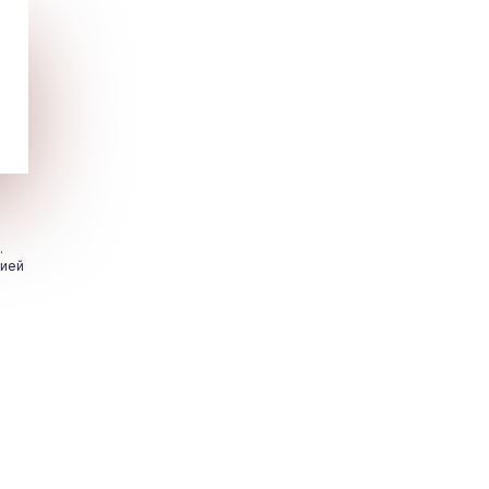
.
цией