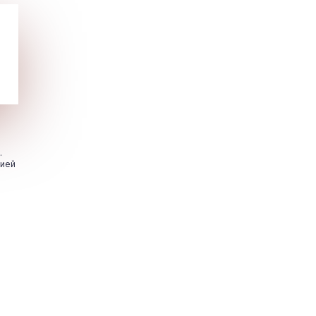
.
цией