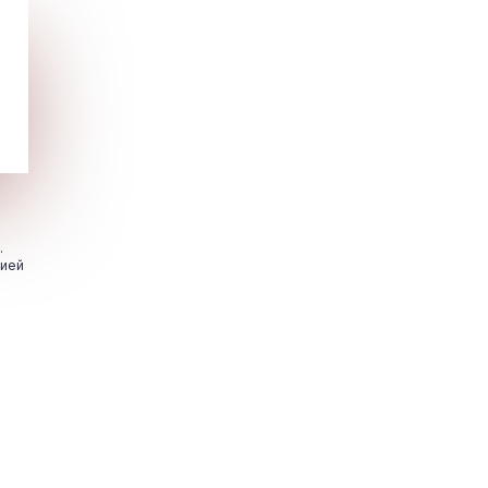
.
цией