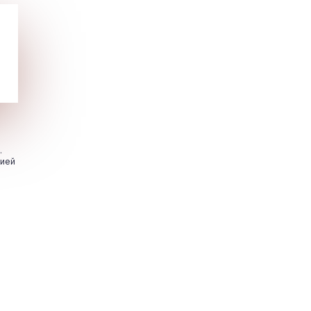
.
цией